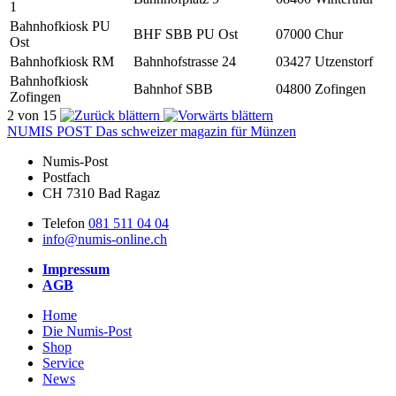
1
Bahnhofkiosk PU
BHF SBB PU Ost
07000
Chur
Ost
Bahnhofkiosk RM
Bahnhofstrasse 24
03427
Utzenstorf
Bahnhofkiosk
Bahnhof SBB
04800
Zofingen
Zofingen
2 von 15
NUMIS
POST
Das schweizer magazin für Münzen
Numis-Post
Postfach
CH 7310 Bad Ragaz
Telefon
081 511 04 04
info@numis-online.ch
Impressum
AGB
Home
Die Numis-Post
Shop
Service
News