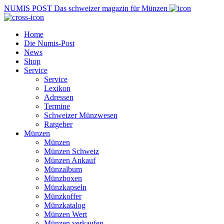
NUMIS
POST
Das schweizer magazin für Münzen
Home
Die Numis-Post
News
Shop
Service
Service
Lexikon
Adressen
Termine
Schweizer Münzwesen
Ratgeber
Münzen
Münzen
Münzen Schweiz
Münzen Ankauf
Münzalbum
Münzboxen
Münzkapseln
Münzkoffer
Münzkatalog
Münzen Wert
Münzen verkaufen