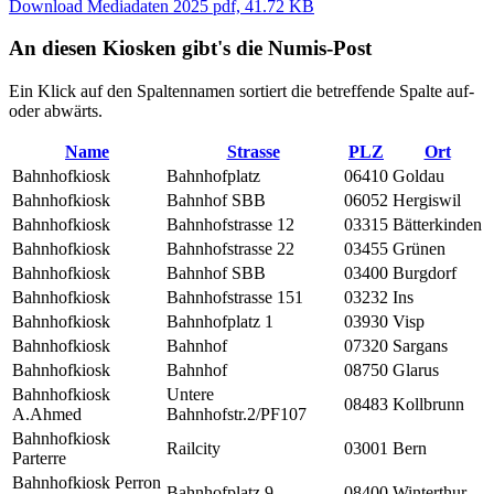
Download Mediadaten 2025 pdf, 41.72 KB
An diesen Kiosken gibt's die Numis-Post
Ein Klick auf den Spaltennamen sortiert die betreffende Spalte auf-
oder abwärts.
Name
Strasse
PLZ
Ort
Bahnhofkiosk
Bahnhofplatz
06410
Goldau
Bahnhofkiosk
Bahnhof SBB
06052
Hergiswil
Bahnhofkiosk
Bahnhofstrasse 12
03315
Bätterkinden
Bahnhofkiosk
Bahnhofstrasse 22
03455
Grünen
Bahnhofkiosk
Bahnhof SBB
03400
Burgdorf
Bahnhofkiosk
Bahnhofstrasse 151
03232
Ins
Bahnhofkiosk
Bahnhofplatz 1
03930
Visp
Bahnhofkiosk
Bahnhof
07320
Sargans
Bahnhofkiosk
Bahnhof
08750
Glarus
Bahnhofkiosk
Untere
08483
Kollbrunn
A.Ahmed
Bahnhofstr.2/PF107
Bahnhofkiosk
Railcity
03001
Bern
Parterre
Bahnhofkiosk Perron
Bahnhofplatz 9
08400
Winterthur