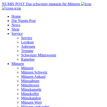
NUMIS
POST
Das schweizer magazin für Münzen
Home
Die Numis-Post
News
Shop
Service
Service
Lexikon
Adressen
Termine
Schweizer Münzwesen
Ratgeber
Münzen
Münzen
Münzen Schweiz
Münzen Ankauf
Münzalbum
Münzboxen
Münzkapseln
Münzkoffer
Münzkatalog
Münzen Wert
Münzen verkaufen