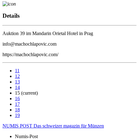
Details
Auktion 39 im Mandarin Orietal Hotel in Prag
info@machochlapovic.com
https://machochlapovic.com/
11
12
13
14
15
(current)
16
17
18
19
NUMIS
POST
Das schweizer magazin für Münzen
Numis-Post