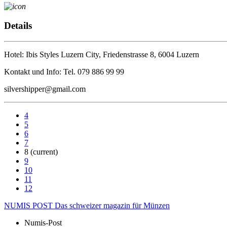
Details
Hotel: Ibis Styles Luzern City, Friedenstrasse 8, 6004 Luzern
Kontakt und Info: Tel. 079 886 99 99
silvershipper@gmail.com
4
5
6
7
8
(current)
9
10
11
12
NUMIS
POST
Das schweizer magazin für Münzen
Numis-Post