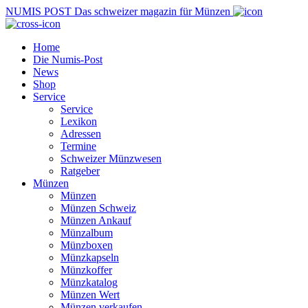
NUMIS
POST
Das schweizer magazin für Münzen
Home
Die Numis-Post
News
Shop
Service
Service
Lexikon
Adressen
Termine
Schweizer Münzwesen
Ratgeber
Münzen
Münzen
Münzen Schweiz
Münzen Ankauf
Münzalbum
Münzboxen
Münzkapseln
Münzkoffer
Münzkatalog
Münzen Wert
Münzen verkaufen