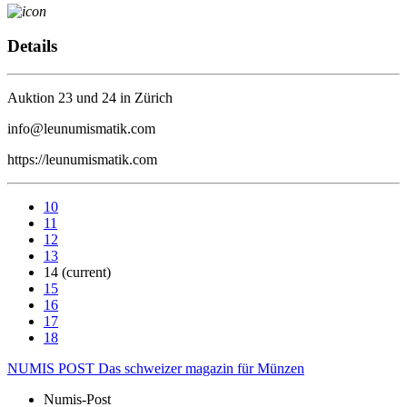
Details
Auktion 23 und 24 in Zürich
info@leunumismatik.com
https://leunumismatik.com
10
11
12
13
14
(current)
15
16
17
18
NUMIS
POST
Das schweizer magazin für Münzen
Numis-Post