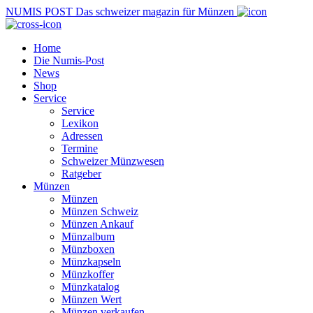
NUMIS
POST
Das schweizer magazin für Münzen
Home
Die Numis-Post
News
Shop
Service
Service
Lexikon
Adressen
Termine
Schweizer Münzwesen
Ratgeber
Münzen
Münzen
Münzen Schweiz
Münzen Ankauf
Münzalbum
Münzboxen
Münzkapseln
Münzkoffer
Münzkatalog
Münzen Wert
Münzen verkaufen