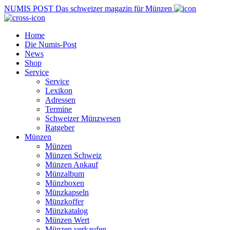
NUMIS
POST
Das schweizer magazin für Münzen
Home
Die Numis-Post
News
Shop
Service
Service
Lexikon
Adressen
Termine
Schweizer Münzwesen
Ratgeber
Münzen
Münzen
Münzen Schweiz
Münzen Ankauf
Münzalbum
Münzboxen
Münzkapseln
Münzkoffer
Münzkatalog
Münzen Wert
Münzen verkaufen