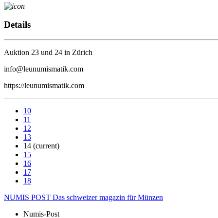
Details
Auktion 23 und 24 in Zürich
info@leunumismatik.com
https://leunumismatik.com
10
11
12
13
14
(current)
15
16
17
18
NUMIS
POST
Das schweizer magazin für Münzen
Numis-Post