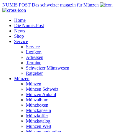
NUMIS
POST
Das schweizer magazin für Münzen
Home
Die Numis-Post
News
Shop
Service
Service
Lexikon
Adressen
Termine
Schweizer Münzwesen
Ratgeber
Münzen
Münzen
Münzen Schweiz
Münzen Ankauf
Münzalbum
Münzboxen
Münzkapseln
Münzkoffer
Münzkatalog
Münzen Wert
Münzen verkaufen