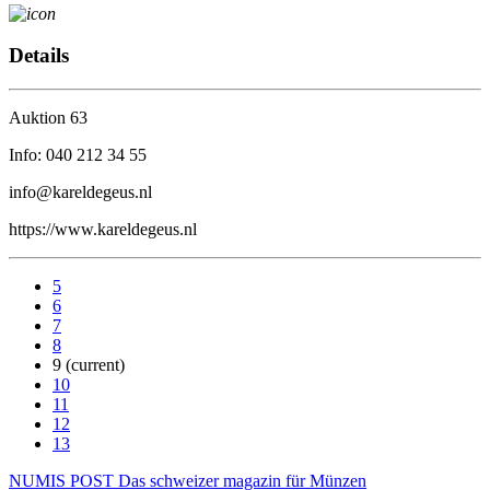
Details
Auktion 63
Info: 040 212 34 55
info@kareldegeus.nl
https://www.kareldegeus.nl
5
6
7
8
9
(current)
10
11
12
13
NUMIS
POST
Das schweizer magazin für Münzen