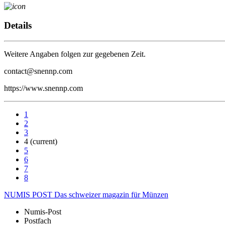
Details
Weitere Angaben folgen zur gegebenen Zeit.
contact@snennp.com
https://www.snennp.com
1
2
3
4
(current)
5
6
7
8
NUMIS
POST
Das schweizer magazin für Münzen
Numis-Post
Postfach