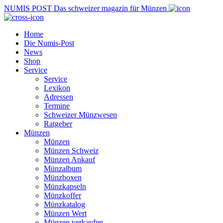
NUMIS
POST
Das schweizer magazin für Münzen
Home
Die Numis-Post
News
Shop
Service
Service
Lexikon
Adressen
Termine
Schweizer Münzwesen
Ratgeber
Münzen
Münzen
Münzen Schweiz
Münzen Ankauf
Münzalbum
Münzboxen
Münzkapseln
Münzkoffer
Münzkatalog
Münzen Wert
Münzen verkaufen