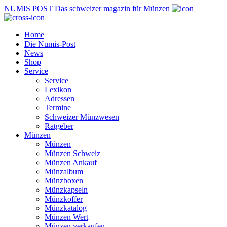
NUMIS
POST
Das schweizer magazin für Münzen
Home
Die Numis-Post
News
Shop
Service
Service
Lexikon
Adressen
Termine
Schweizer Münzwesen
Ratgeber
Münzen
Münzen
Münzen Schweiz
Münzen Ankauf
Münzalbum
Münzboxen
Münzkapseln
Münzkoffer
Münzkatalog
Münzen Wert
Münzen verkaufen