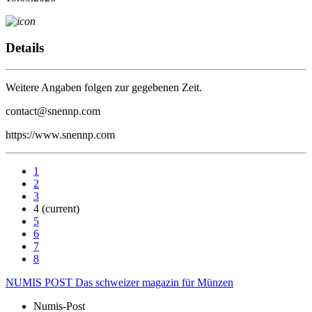
Details
Weitere Angaben folgen zur gegebenen Zeit.
contact@snennp.com
https://www.snennp.com
1
2
3
4
(current)
5
6
7
8
NUMIS
POST
Das schweizer magazin für Münzen
Numis-Post