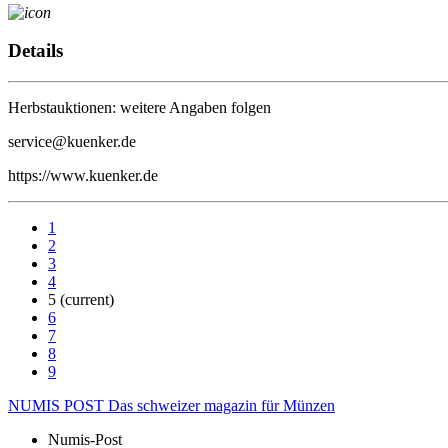
Details
Herbstauktionen: weitere Angaben folgen
service@kuenker.de
https://www.kuenker.de
1
2
3
4
5
(current)
6
7
8
9
NUMIS
POST
Das schweizer magazin für Münzen
Numis-Post