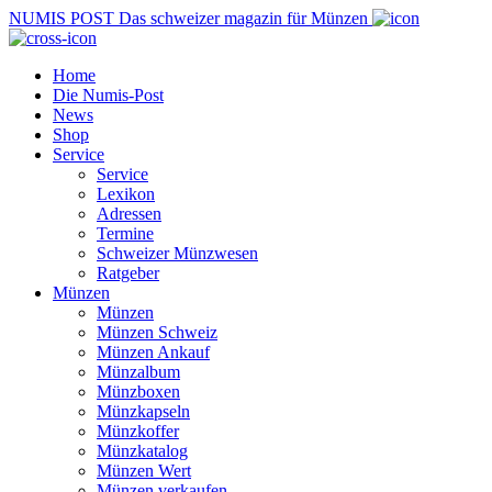
NUMIS
POST
Das schweizer magazin für Münzen
Home
Die Numis-Post
News
Shop
Service
Service
Lexikon
Adressen
Termine
Schweizer Münzwesen
Ratgeber
Münzen
Münzen
Münzen Schweiz
Münzen Ankauf
Münzalbum
Münzboxen
Münzkapseln
Münzkoffer
Münzkatalog
Münzen Wert
Münzen verkaufen