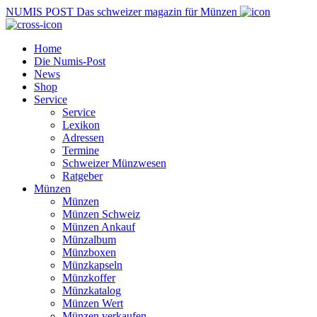
NUMIS
POST
Das schweizer magazin für Münzen
Home
Die Numis-Post
News
Shop
Service
Service
Lexikon
Adressen
Termine
Schweizer Münzwesen
Ratgeber
Münzen
Münzen
Münzen Schweiz
Münzen Ankauf
Münzalbum
Münzboxen
Münzkapseln
Münzkoffer
Münzkatalog
Münzen Wert
Münzen verkaufen