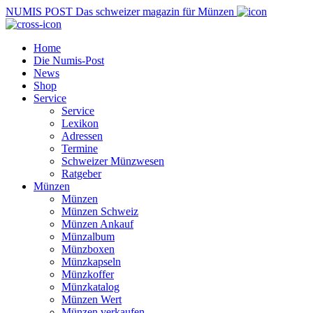
NUMIS
POST
Das schweizer magazin für Münzen
Home
Die Numis-Post
News
Shop
Service
Service
Lexikon
Adressen
Termine
Schweizer Münzwesen
Ratgeber
Münzen
Münzen
Münzen Schweiz
Münzen Ankauf
Münzalbum
Münzboxen
Münzkapseln
Münzkoffer
Münzkatalog
Münzen Wert
Münzen verkaufen