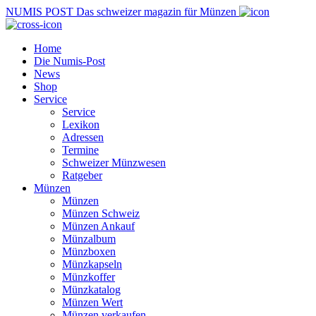
NUMIS
POST
Das schweizer magazin für Münzen
Home
Die Numis-Post
News
Shop
Service
Service
Lexikon
Adressen
Termine
Schweizer Münzwesen
Ratgeber
Münzen
Münzen
Münzen Schweiz
Münzen Ankauf
Münzalbum
Münzboxen
Münzkapseln
Münzkoffer
Münzkatalog
Münzen Wert
Münzen verkaufen