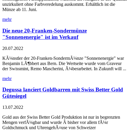
unzirkuliert ohne Farbveredelung auskommt. Erhältlich ist die
Münze ab 11. Juni.
mehr
Die neue 20-Franken-Sondermünze
"Sonnenenergie" ist im Verkauf
20.07.2022
KÃ¼nstler der 20-Franken-SondermÃ¼nze "Sonnenenergie" war
Benjamin LÃ¶bbert aus Bern. Die Wertseite wurde vom Graveur
der Swissmint, Remo Mascherini, Ã¼berarbeitet. In Zukunft will ...
mehr
Degussa lanciert Goldbarren mit Swiss Better Gold
Gütesiegel
13.07.2022
Gold aus der Swiss Better Gold Produktion ist nur in begrenzten
Mengen verfÃ¼gbar und wurde Â bisher vor allem fÃ¼r
Goldschmuck und UhrengehÃ¤use von Schweizer