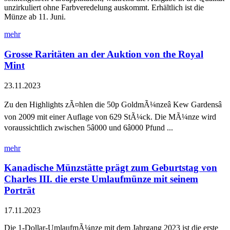
unzirkuliert ohne Farbveredelung auskommt. Erhältlich ist die
Münze ab 11. Juni.
mehr
Grosse Raritäten an der Auktion von the Royal
Mint
23.11.2023
Zu den Highlights zÃ¤hlen die 50p GoldmÃ¼nzeâ Kew Gardensâ
von 2009 mit einer Auflage von 629 StÃ¼ck. Die MÃ¼nze wird
voraussichtlich zwischen 5â000 und 6â000 Pfund ...
mehr
Kanadische Münzstätte prägt zum Geburtstag von
Charles III. die erste Umlaufmünze mit seinem
Porträt
17.11.2023
Die 1-Dollar-UmlaufmÃ¼nze mit dem Jahrgang 2023 ist die erste