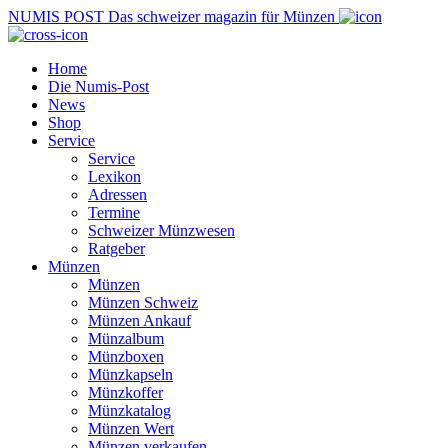
NUMIS
POST
Das schweizer magazin für Münzen
Home
Die Numis-Post
News
Shop
Service
Service
Lexikon
Adressen
Termine
Schweizer Münzwesen
Ratgeber
Münzen
Münzen
Münzen Schweiz
Münzen Ankauf
Münzalbum
Münzboxen
Münzkapseln
Münzkoffer
Münzkatalog
Münzen Wert
Münzen verkaufen