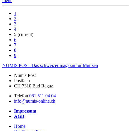
mehr
1
2
3
4
5
(current)
6
7
8
9
NUMIS
POST
Das schweizer magazin für Münzen
Numis-Post
Postfach
CH 7310 Bad Ragaz
Telefon
081 511 04 04
info@numis-online.ch
Impressum
AGB
Home