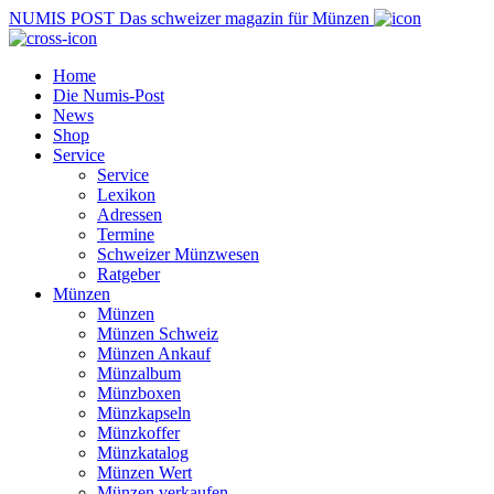
NUMIS
POST
Das schweizer magazin für Münzen
Home
Die Numis-Post
News
Shop
Service
Service
Lexikon
Adressen
Termine
Schweizer Münzwesen
Ratgeber
Münzen
Münzen
Münzen Schweiz
Münzen Ankauf
Münzalbum
Münzboxen
Münzkapseln
Münzkoffer
Münzkatalog
Münzen Wert
Münzen verkaufen