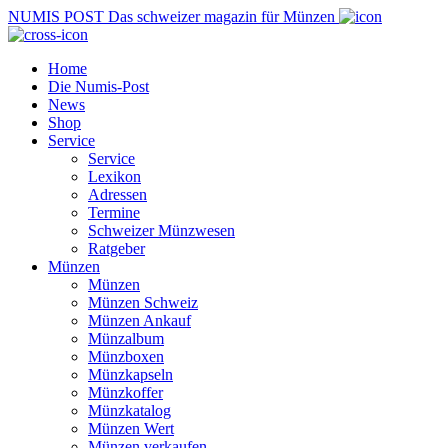
NUMIS
POST
Das schweizer magazin für Münzen
Home
Die Numis-Post
News
Shop
Service
Service
Lexikon
Adressen
Termine
Schweizer Münzwesen
Ratgeber
Münzen
Münzen
Münzen Schweiz
Münzen Ankauf
Münzalbum
Münzboxen
Münzkapseln
Münzkoffer
Münzkatalog
Münzen Wert
Münzen verkaufen