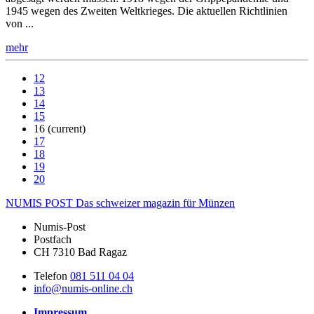
1945 wegen des Zweiten Weltkrieges. Die aktuellen Richtlinien
von ...
mehr
12
13
14
15
16
(current)
17
18
19
20
NUMIS
POST
Das schweizer magazin für Münzen
Numis-Post
Postfach
CH 7310 Bad Ragaz
Telefon
081 511 04 04
info@numis-online.ch
Impressum