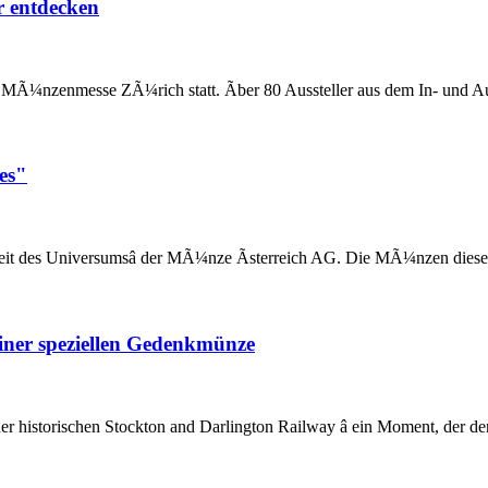
 entdecken
MÃ¼nzenmesse ZÃ¼rich statt. Ãber 80 Aussteller aus dem In- und A
es"
it des Universumsâ der MÃ¼nze Ãsterreich AG. Die MÃ¼nzen dieser S
einer speziellen Gedenkmünze
 historischen Stockton and Darlington Railway â ein Moment, der den