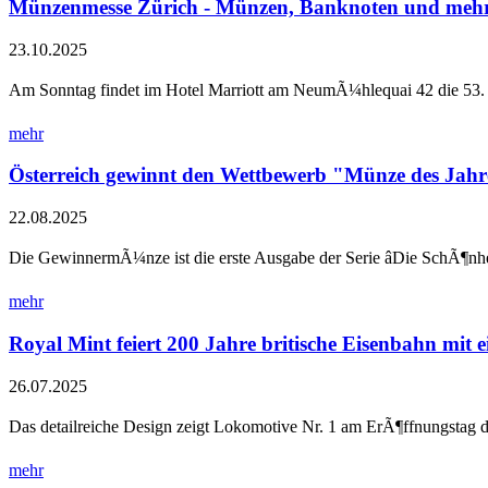
Münzenmesse Zürich - Münzen, Banknoten und mehr
23.10.2025
Am Sonntag findet im Hotel Marriott am NeumÃ¼hlequai 42 die 53. 
mehr
Österreich gewinnt den Wettbewerb "Münze des Jahr
22.08.2025
Die GewinnermÃ¼nze ist die erste Ausgabe der Serie âDie SchÃ¶nhe
mehr
Royal Mint feiert 200 Jahre britische Eisenbahn mit 
26.07.2025
Das detailreiche Design zeigt Lokomotive Nr. 1 am ErÃ¶ffnungstag der
mehr