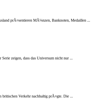
usland prÃ¤sentieren MÃ¼nzen, Banknoten, Medaillen ...
erie zeigen, dass das Universum nicht nur ...
 britischen Verkehr nachhaltig prÃ¤gte. Die ...