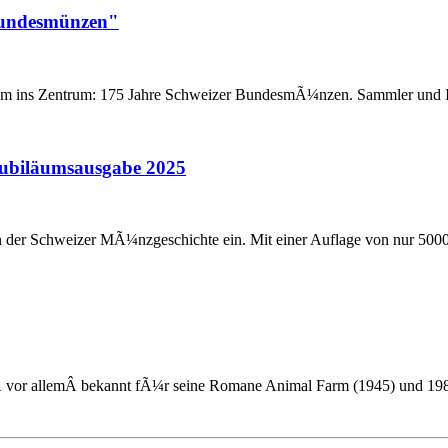
Bundesmünzen"
ns Zentrum: 175 Jahre Schweizer BundesmÃ¼nzen. Sammler und Interes
 Jubiläumsausgabe 2025
n der Schweizer MÃ¼nzgeschichte ein. Mit einer Auflage von nur 5000 
Â vor allemÂ bekannt fÃ¼r seine Romane Animal Farm (1945) und 1984 