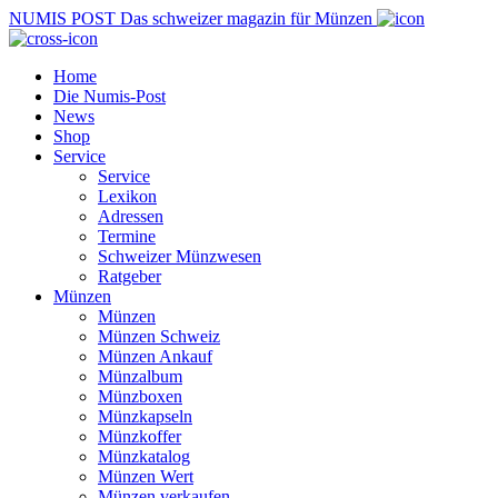
NUMIS
POST
Das schweizer magazin für Münzen
Home
Die Numis-Post
News
Shop
Service
Service
Lexikon
Adressen
Termine
Schweizer Münzwesen
Ratgeber
Münzen
Münzen
Münzen Schweiz
Münzen Ankauf
Münzalbum
Münzboxen
Münzkapseln
Münzkoffer
Münzkatalog
Münzen Wert
Münzen verkaufen