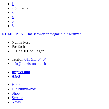
1
2
(current)
3
4
5
6
NUMIS
POST
Das schweizer magazin für Münzen
Numis-Post
Postfach
CH 7310 Bad Ragaz
Telefon
081 511 04 04
info@numis-online.ch
Impressum
AGB
Home
Die Numis-Post
Shop
Service
News