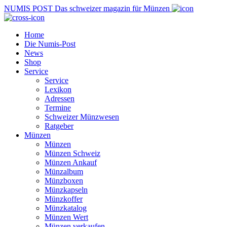
NUMIS
POST
Das schweizer magazin für Münzen
Home
Die Numis-Post
News
Shop
Service
Service
Lexikon
Adressen
Termine
Schweizer Münzwesen
Ratgeber
Münzen
Münzen
Münzen Schweiz
Münzen Ankauf
Münzalbum
Münzboxen
Münzkapseln
Münzkoffer
Münzkatalog
Münzen Wert
Münzen verkaufen