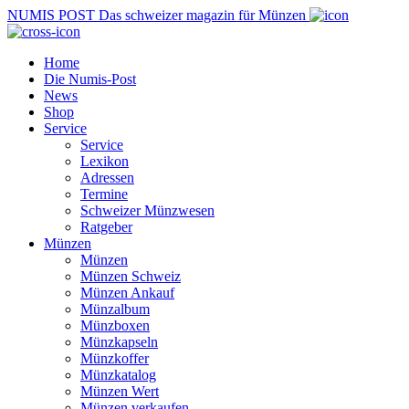
NUMIS
POST
Das schweizer magazin für Münzen
Home
Die Numis-Post
News
Shop
Service
Service
Lexikon
Adressen
Termine
Schweizer Münzwesen
Ratgeber
Münzen
Münzen
Münzen Schweiz
Münzen Ankauf
Münzalbum
Münzboxen
Münzkapseln
Münzkoffer
Münzkatalog
Münzen Wert
Münzen verkaufen