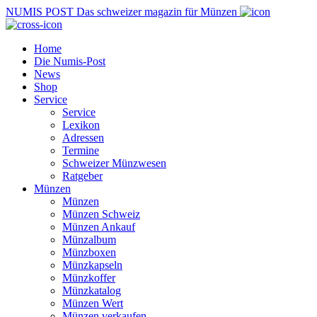
NUMIS
POST
Das schweizer magazin für Münzen
Home
Die Numis-Post
News
Shop
Service
Service
Lexikon
Adressen
Termine
Schweizer Münzwesen
Ratgeber
Münzen
Münzen
Münzen Schweiz
Münzen Ankauf
Münzalbum
Münzboxen
Münzkapseln
Münzkoffer
Münzkatalog
Münzen Wert
Münzen verkaufen