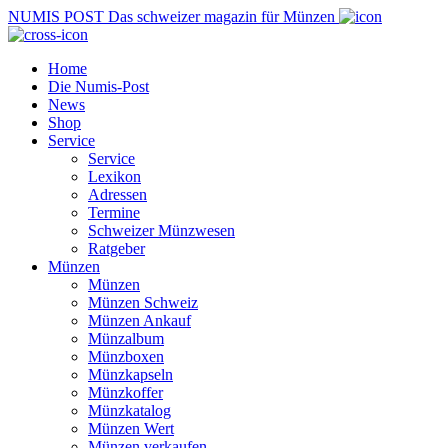
NUMIS
POST
Das schweizer magazin für Münzen
Home
Die Numis-Post
News
Shop
Service
Service
Lexikon
Adressen
Termine
Schweizer Münzwesen
Ratgeber
Münzen
Münzen
Münzen Schweiz
Münzen Ankauf
Münzalbum
Münzboxen
Münzkapseln
Münzkoffer
Münzkatalog
Münzen Wert
Münzen verkaufen