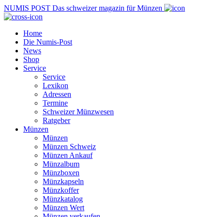
NUMIS
POST
Das schweizer magazin für Münzen
Home
Die Numis-Post
News
Shop
Service
Service
Lexikon
Adressen
Termine
Schweizer Münzwesen
Ratgeber
Münzen
Münzen
Münzen Schweiz
Münzen Ankauf
Münzalbum
Münzboxen
Münzkapseln
Münzkoffer
Münzkatalog
Münzen Wert
Münzen verkaufen