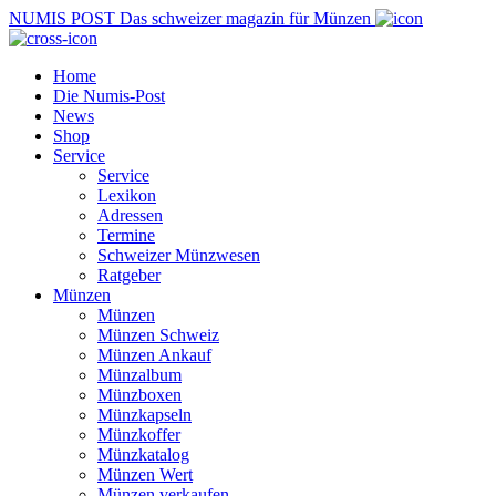
NUMIS
POST
Das schweizer magazin für Münzen
Home
Die Numis-Post
News
Shop
Service
Service
Lexikon
Adressen
Termine
Schweizer Münzwesen
Ratgeber
Münzen
Münzen
Münzen Schweiz
Münzen Ankauf
Münzalbum
Münzboxen
Münzkapseln
Münzkoffer
Münzkatalog
Münzen Wert
Münzen verkaufen