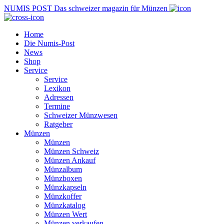
NUMIS
POST
Das schweizer magazin für Münzen
Home
Die Numis-Post
News
Shop
Service
Service
Lexikon
Adressen
Termine
Schweizer Münzwesen
Ratgeber
Münzen
Münzen
Münzen Schweiz
Münzen Ankauf
Münzalbum
Münzboxen
Münzkapseln
Münzkoffer
Münzkatalog
Münzen Wert
Münzen verkaufen