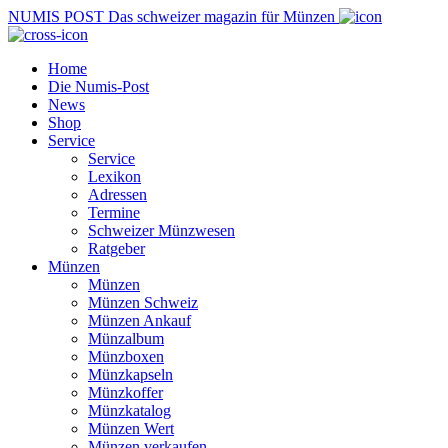
NUMIS
POST
Das schweizer magazin für Münzen
Home
Die Numis-Post
News
Shop
Service
Service
Lexikon
Adressen
Termine
Schweizer Münzwesen
Ratgeber
Münzen
Münzen
Münzen Schweiz
Münzen Ankauf
Münzalbum
Münzboxen
Münzkapseln
Münzkoffer
Münzkatalog
Münzen Wert
Münzen verkaufen