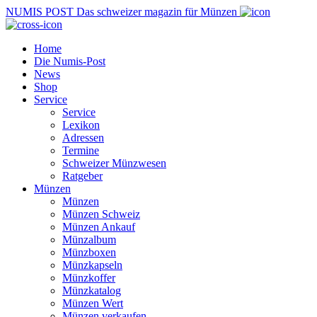
NUMIS
POST
Das schweizer magazin für Münzen
Home
Die Numis-Post
News
Shop
Service
Service
Lexikon
Adressen
Termine
Schweizer Münzwesen
Ratgeber
Münzen
Münzen
Münzen Schweiz
Münzen Ankauf
Münzalbum
Münzboxen
Münzkapseln
Münzkoffer
Münzkatalog
Münzen Wert
Münzen verkaufen