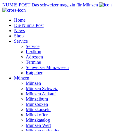
NUMIS
POST
Das schweizer magazin für Münzen
Home
Die Numis-Post
News
Shop
Service
Service
Lexikon
Adressen
Termine
Schweizer Münzwesen
Ratgeber
Münzen
Münzen
Münzen Schweiz
Münzen Ankauf
Münzalbum
Münzboxen
Münzkapseln
Münzkoffer
Münzkatalog
Münzen Wert
Münzen verkaufen