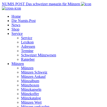
NUMIS
POST
Das schweizer magazin für Münzen
Home
Die Numis-Post
News
Shop
Service
Service
Lexikon
Adressen
Termine
Schweizer Münzwesen
Ratgeber
Münzen
Münzen
Münzen Schweiz
Münzen Ankauf
Münzalbum
Münzboxen
Münzkapseln
Münzkoffer
Münzkatalog
Münzen Wert
Münzen verkaufen