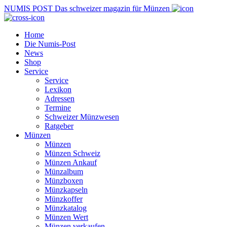
NUMIS
POST
Das schweizer magazin für Münzen
Home
Die Numis-Post
News
Shop
Service
Service
Lexikon
Adressen
Termine
Schweizer Münzwesen
Ratgeber
Münzen
Münzen
Münzen Schweiz
Münzen Ankauf
Münzalbum
Münzboxen
Münzkapseln
Münzkoffer
Münzkatalog
Münzen Wert
Münzen verkaufen