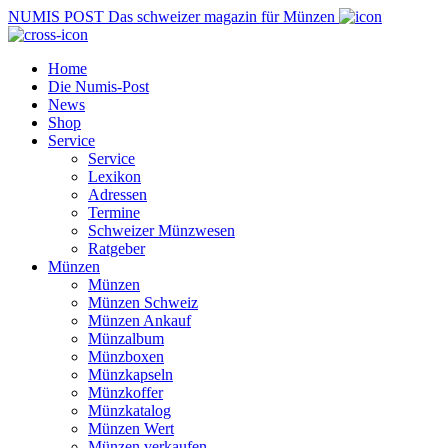
NUMIS
POST
Das schweizer magazin für Münzen
Home
Die Numis-Post
News
Shop
Service
Service
Lexikon
Adressen
Termine
Schweizer Münzwesen
Ratgeber
Münzen
Münzen
Münzen Schweiz
Münzen Ankauf
Münzalbum
Münzboxen
Münzkapseln
Münzkoffer
Münzkatalog
Münzen Wert
Münzen verkaufen