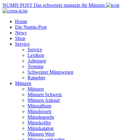
NUMIS
POST
Das schweizer magazin für Münzen
Home
Die Numis-Post
News
Shop
Service
Service
Lexikon
Adressen
Termine
Schweizer Münzwesen
Ratgeber
Münzen
Münzen
Münzen Schweiz
Münzen Ankauf
Münzalbum
Münzboxen
Münzkapseln
Münzkoffer
Münzkatalog
Münzen Wert
Münzen verkaufen