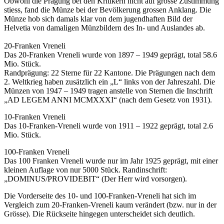
Obwohl die Prägung bei den Kritikern nicht auf grosse Zustimmung
stiess, fand die Münze bei der Bevölkerung grossen Anklang. Die
Münze hob sich damals klar von dem jugendhaften Bild der
Helvetia von damaligen Münzbildern des In- und Auslandes ab.
20-Franken Vreneli
Das 20-Franken Vreneli wurde von 1897 – 1949 geprägt, total 58.6
Mio. Stück.
Randprägung: 22 Sterne für 22 Kantone. Die Prägungen nach dem
2. Weltkrieg haben zusätzlich ein „L“ links von der Jahreszahl. Die
Münzen von 1947 – 1949 tragen anstelle von Sternen die Inschrift
„AD LEGEM ANNI MCMXXXI“ (nach dem Gesetz von 1931).
10-Franken Vreneli
Das 10-Franken-Vreneli wurde von 1911 – 1922 geprägt, total 2.6
Mio. Stück.
100-Franken Vreneli
Das 100 Franken Vreneli wurde nur im Jahr 1925 geprägt, mit einer
kleinen Auflage von nur 5000 Stück. Randinschrift:
„DOMINUS/PROVIDEBIT“ (Der Herr wird vorsorgen).
Die Vorderseite des 10- und 100-Franken-Vreneli hat sich im
Vergleich zum 20-Franken-Vreneli kaum verändert (bzw. nur in der
Grösse). Die Rückseite hingegen unterscheidet sich deutlich.