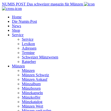
NUMIS
POST
Das schweizer magazin für Münzen
Home
Die Numis-Post
News
Shop
Service
Service
Lexikon
Adressen
Termine
Schweizer Münzwesen
Ratgeber
Münzen
Münzen
Münzen Schweiz
Münzen Ankauf
Münzalbum
Münzboxen
Münzkapseln
Münzkoffer
Münzkatalog
Münzen Wert
Münzen verkaufen