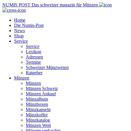
NUMIS
POST
Das schweizer magazin für Münzen
Home
Die Numis-Post
News
Shop
Service
Service
Lexikon
Adressen
Termine
Schweizer Münzwesen
Ratgeber
Münzen
Münzen
Münzen Schweiz
Münzen Ankauf
Münzalbum
Münzboxen
Münzkapseln
Münzkoffer
Münzkatalog
Münzen Wert
Münzen verkaufen