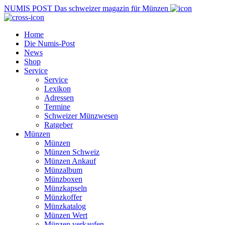
NUMIS
POST
Das schweizer magazin für Münzen
Home
Die Numis-Post
News
Shop
Service
Service
Lexikon
Adressen
Termine
Schweizer Münzwesen
Ratgeber
Münzen
Münzen
Münzen Schweiz
Münzen Ankauf
Münzalbum
Münzboxen
Münzkapseln
Münzkoffer
Münzkatalog
Münzen Wert
Münzen verkaufen