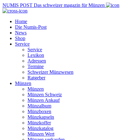
NUMIS
POST
Das schweizer magazin für Münzen
Home
Die Numis-Post
News
Shop
Service
Service
Lexikon
Adressen
Termine
Schweizer Münzwesen
Ratgeber
Münzen
Münzen
Münzen Schweiz
Münzen Ankauf
Münzalbum
Münzboxen
Münzkapseln
Münzkoffer
Münzkatalog
Münzen Wert
Münzen verkaufen