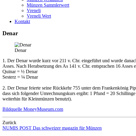
Münzen Sammlerwert
Vreneli
Vreneli Wert
Kontakt
Denar
Denar
1.
Der Denar wurde kurz vor 211 v. Chr. eingeführt und wurde danach 
Asses. Nach Herabsetzung des As 141 v. Chr. entsprachen 16 Asses
Quinar = ½ Denar
Sesterz = ¼ Denar
2.
Der Denar feierte seine Rückkehr 755 unter dem Frankenkönig Pipp
dass sich folgender Umrechnungskurs ergibt: 1 Pfund = 20 Schillinge
weiterhin für Kleinmünzen benutzt).
Bildquelle MoneyMuseum.com
Zurück
NUMIS
POST
Das schweizer magazin für Münzen