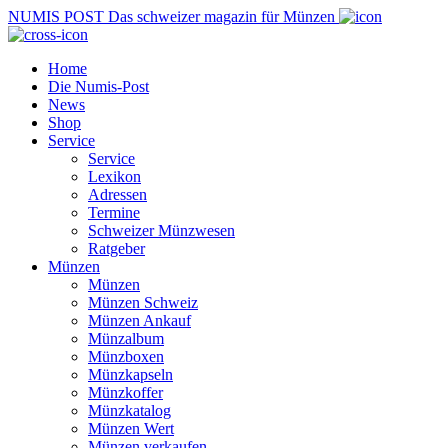
NUMIS
POST
Das schweizer magazin für Münzen
Home
Die Numis-Post
News
Shop
Service
Service
Lexikon
Adressen
Termine
Schweizer Münzwesen
Ratgeber
Münzen
Münzen
Münzen Schweiz
Münzen Ankauf
Münzalbum
Münzboxen
Münzkapseln
Münzkoffer
Münzkatalog
Münzen Wert
Münzen verkaufen