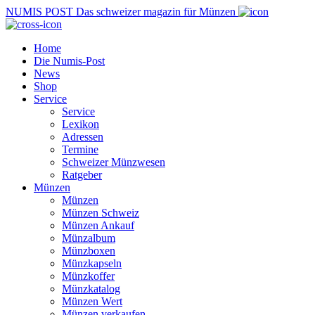
NUMIS
POST
Das schweizer magazin für Münzen
Home
Die Numis-Post
News
Shop
Service
Service
Lexikon
Adressen
Termine
Schweizer Münzwesen
Ratgeber
Münzen
Münzen
Münzen Schweiz
Münzen Ankauf
Münzalbum
Münzboxen
Münzkapseln
Münzkoffer
Münzkatalog
Münzen Wert
Münzen verkaufen