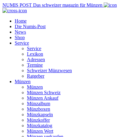
NUMIS
POST
Das schweizer magazin für Münzen
Home
Die Numis-Post
News
Shop
Service
Service
Lexikon
Adressen
Termine
Schweizer Münzwesen
Ratgeber
Münzen
Münzen
Münzen Schweiz
Münzen Ankauf
Münzalbum
Münzboxen
Münzkapseln
Münzkoffer
Münzkatalog
Münzen Wert
Münzen verkaufen