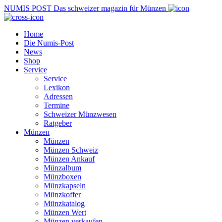
NUMIS
POST
Das schweizer magazin für Münzen
Home
Die Numis-Post
News
Shop
Service
Service
Lexikon
Adressen
Termine
Schweizer Münzwesen
Ratgeber
Münzen
Münzen
Münzen Schweiz
Münzen Ankauf
Münzalbum
Münzboxen
Münzkapseln
Münzkoffer
Münzkatalog
Münzen Wert
Münzen verkaufen