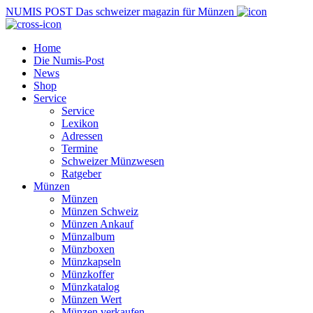
NUMIS
POST
Das schweizer magazin für Münzen
Home
Die Numis-Post
News
Shop
Service
Service
Lexikon
Adressen
Termine
Schweizer Münzwesen
Ratgeber
Münzen
Münzen
Münzen Schweiz
Münzen Ankauf
Münzalbum
Münzboxen
Münzkapseln
Münzkoffer
Münzkatalog
Münzen Wert
Münzen verkaufen