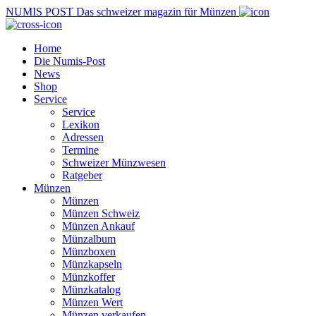
NUMIS
POST
Das schweizer magazin für Münzen
Home
Die Numis-Post
News
Shop
Service
Service
Lexikon
Adressen
Termine
Schweizer Münzwesen
Ratgeber
Münzen
Münzen
Münzen Schweiz
Münzen Ankauf
Münzalbum
Münzboxen
Münzkapseln
Münzkoffer
Münzkatalog
Münzen Wert
Münzen verkaufen