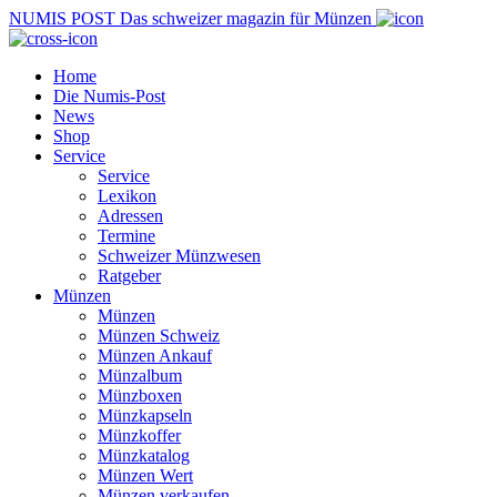
NUMIS
POST
Das schweizer magazin für Münzen
Home
Die Numis-Post
News
Shop
Service
Service
Lexikon
Adressen
Termine
Schweizer Münzwesen
Ratgeber
Münzen
Münzen
Münzen Schweiz
Münzen Ankauf
Münzalbum
Münzboxen
Münzkapseln
Münzkoffer
Münzkatalog
Münzen Wert
Münzen verkaufen