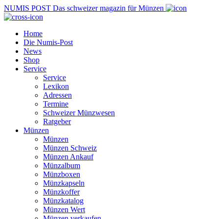
NUMIS
POST
Das schweizer magazin für Münzen
Home
Die Numis-Post
News
Shop
Service
Service
Lexikon
Adressen
Termine
Schweizer Münzwesen
Ratgeber
Münzen
Münzen
Münzen Schweiz
Münzen Ankauf
Münzalbum
Münzboxen
Münzkapseln
Münzkoffer
Münzkatalog
Münzen Wert
Münzen verkaufen