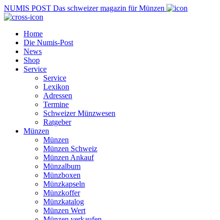
NUMIS
POST
Das schweizer magazin für Münzen
Home
Die Numis-Post
News
Shop
Service
Service
Lexikon
Adressen
Termine
Schweizer Münzwesen
Ratgeber
Münzen
Münzen
Münzen Schweiz
Münzen Ankauf
Münzalbum
Münzboxen
Münzkapseln
Münzkoffer
Münzkatalog
Münzen Wert
Münzen verkaufen