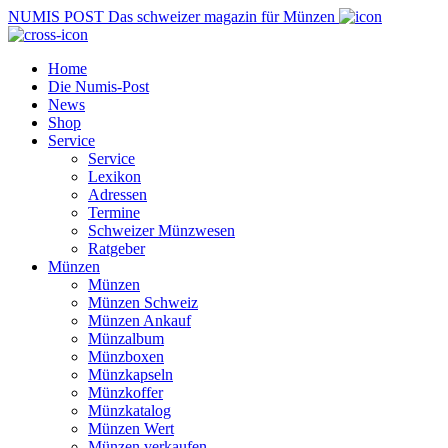
NUMIS
POST
Das schweizer magazin für Münzen
Home
Die Numis-Post
News
Shop
Service
Service
Lexikon
Adressen
Termine
Schweizer Münzwesen
Ratgeber
Münzen
Münzen
Münzen Schweiz
Münzen Ankauf
Münzalbum
Münzboxen
Münzkapseln
Münzkoffer
Münzkatalog
Münzen Wert
Münzen verkaufen