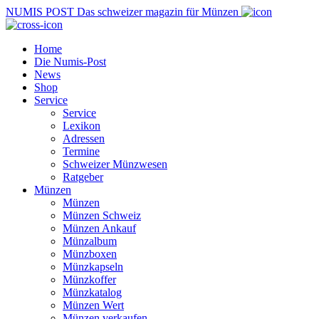
NUMIS
POST
Das schweizer magazin für Münzen
Home
Die Numis-Post
News
Shop
Service
Service
Lexikon
Adressen
Termine
Schweizer Münzwesen
Ratgeber
Münzen
Münzen
Münzen Schweiz
Münzen Ankauf
Münzalbum
Münzboxen
Münzkapseln
Münzkoffer
Münzkatalog
Münzen Wert
Münzen verkaufen