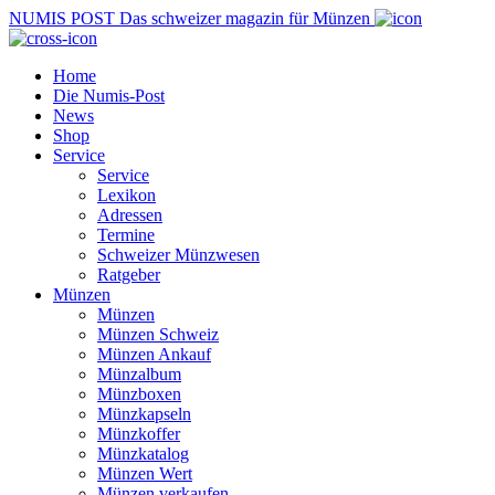
NUMIS
POST
Das schweizer magazin für Münzen
Home
Die Numis-Post
News
Shop
Service
Service
Lexikon
Adressen
Termine
Schweizer Münzwesen
Ratgeber
Münzen
Münzen
Münzen Schweiz
Münzen Ankauf
Münzalbum
Münzboxen
Münzkapseln
Münzkoffer
Münzkatalog
Münzen Wert
Münzen verkaufen