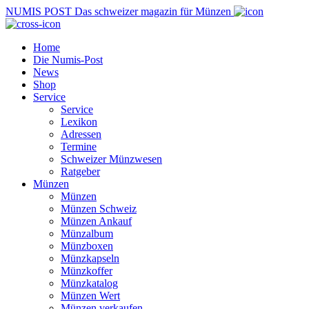
NUMIS
POST
Das schweizer magazin für Münzen
Home
Die Numis-Post
News
Shop
Service
Service
Lexikon
Adressen
Termine
Schweizer Münzwesen
Ratgeber
Münzen
Münzen
Münzen Schweiz
Münzen Ankauf
Münzalbum
Münzboxen
Münzkapseln
Münzkoffer
Münzkatalog
Münzen Wert
Münzen verkaufen