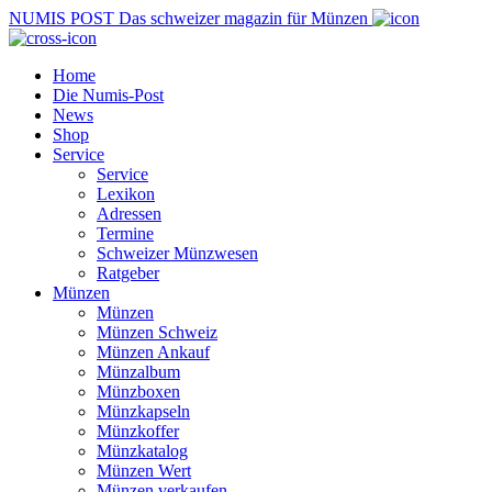
NUMIS
POST
Das schweizer magazin für Münzen
Home
Die Numis-Post
News
Shop
Service
Service
Lexikon
Adressen
Termine
Schweizer Münzwesen
Ratgeber
Münzen
Münzen
Münzen Schweiz
Münzen Ankauf
Münzalbum
Münzboxen
Münzkapseln
Münzkoffer
Münzkatalog
Münzen Wert
Münzen verkaufen