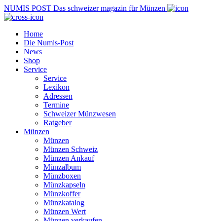
NUMIS
POST
Das schweizer magazin für Münzen
Home
Die Numis-Post
News
Shop
Service
Service
Lexikon
Adressen
Termine
Schweizer Münzwesen
Ratgeber
Münzen
Münzen
Münzen Schweiz
Münzen Ankauf
Münzalbum
Münzboxen
Münzkapseln
Münzkoffer
Münzkatalog
Münzen Wert
Münzen verkaufen