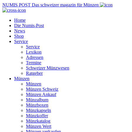
NUMIS
POST
Das schweizer magazin für Münzen
Home
Die Numis-Post
News
Shop
Service
Service
Lexikon
Adressen
Termine
Schweizer Münzwesen
Ratgeber
Münzen
Münzen
Münzen Schweiz
Münzen Ankauf
Münzalbum
Münzboxen
Münzkapseln
Münzkoffer
Münzkatalog
Münzen Wert
Münzen verkaufen